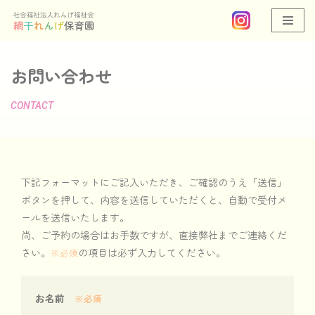
コ
ン
お問い合わせ
テ
ン
CONTACT
ツ
へ
ス
キ
ッ
下記フォーマットにご記入いただき、ご確認のうえ「送信」
プ
ボタンを押して、内容を送信していただくと、自動で受付メ
ールを送信いたします。
尚、ご予約の場合はお手数ですが、直接弊社までご連絡くだ
さい。
の項目は必ず入力してください。
※必須
お名前
※必須