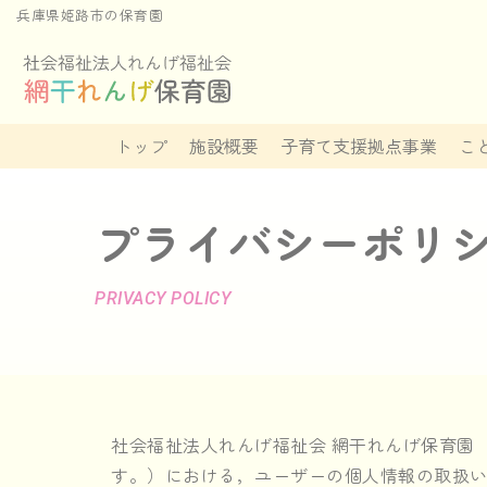
兵庫県姫路市の保育園
コ
ン
テ
トップ
施設概要
子育て支援拠点事業
こ
ン
ツ
へ
プライバシーポリ
ス
キ
PRIVACY POLICY
ッ
プ
社会福祉法人れんげ福祉会 網干れんげ保育園
す。）における，ユーザーの個人情報の取扱