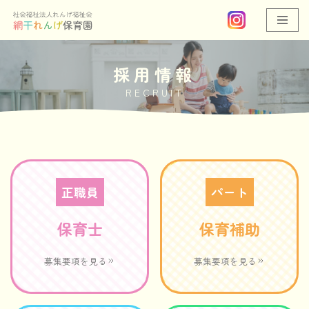
コ
ン
採用情報
テ
ン
RECRUIT
ツ
へ
ス
キ
ッ
正職員
パート
プ
保育士
保育補助
募集要項を見る
募集要項を見る